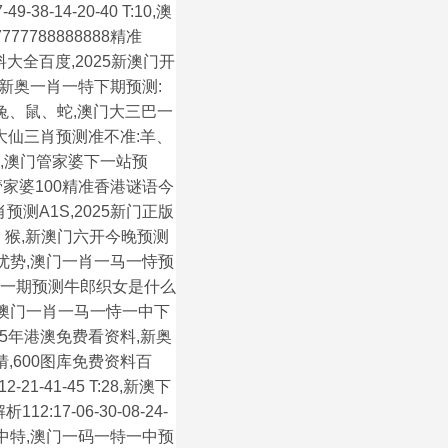
38-14-20-40 T:10,澳
788888888精准
料大全百度,2025新澳门开
新奥一肖一特下期预测:
虎、兔、鼠、蛇,澳门大三巴一
黄大仙三肖预测准不准:羊、
,澳门管家婆下一站预
门管家婆100精准香港谜语今
测A1S,2025新门正版
、牛、猴,新澳门六开今晚预测
优势,澳门一肖一马一恃预
中下一期预测牛郎织女是什么
传剧,澳门一肖一马一恃一中下
025年港澳免费看资料,新奥
猜,600图库免费资料百
-21-41-45 T:28,新澳下
12:17-06-30-08-24-
必中特,澳门一码一特一中预