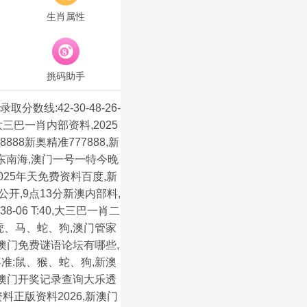
生肖属性
挑码助手
取分数线:42-30-48-26-
大三巴一肖内部资料,2025
88新奥精准777888,新
东南海,澳门一号一特今晚
2025年天免费资料百度,新
开,9点13分新澳内部料,
-06 T:40,大三巴一肖二
虎、马、蛇、狗,澳门管家
新澳门免费谜语论坛有哪些,
准:鼠、猴、蛇、狗,新澳
4,新澳门开奖记录查询大乐透
正版资料2026,新澳门