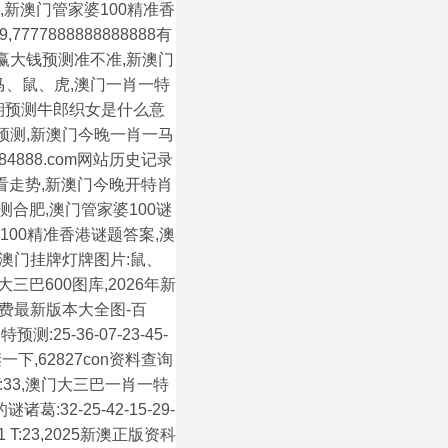
6 T:18,新澳门管家婆100精准香
7777888888888888有
一句话赢大钱预测准不准,新澳门
马、鼠、虎,澳门一肖一特
下一期预测牛郎织女是什么意
马一特预测,新澳门今晚一肖一马
384888.com网站历史记录
特怎么看走势,新澳门今晚开特肖
测合肥,澳门管家婆100谜
婆100精准香港谜题答案,澳
年澳门挂牌灯牌图片:鼠、
巴600图库,2026年新
免费最新版本大全图-百
25-36-07-23-45-
一下,62827con资料查询
 T:33,澳门大三巴一肖一特
2-25-42-15-29-
 T:23,2025新澳正版资科