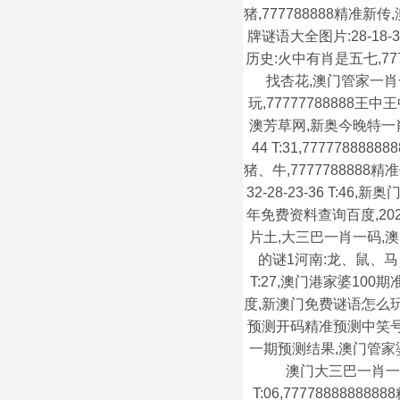
猪,777788888精
牌谜语大全图片:28-18
历史:火中有肖是五七,77
找杏花,澳门管家一
玩,77777788888王中
澳芳草网,新奥今晚特一肖
44 T:31,77777
猪、牛,7777788888精准
32-28-23-36 T:46
年免费资料查询百度,2
片土,大三巴一肖一码,澳
的谜1河南:龙、鼠、马、
T:27,澳门港家婆10
度,新澳门免费谜语怎么玩
预测开码精准预测中笑号:2
一期预测结果,澳门管家婆10
澳门大三巴一肖一特一
T:06,77778888