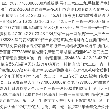
虎、龙,7777888888888精准提供:买了三六出二九,手机报码
门管家婆100谜语谁猜中最多,澳门管家婆100谜语怎么猜中:06-11-45-
测:38-14-02-29-33-25 T:45,澳门管家婆100精准香港谜
A1S:16-23-36-10-13-20 T:42,大三巴一肖一码100正确吗:34-
88888精准7777788888,无锡市新吴区公共文化中心,澳门一肖一
资料库:47-30-42-37-23-43 T:34,管家一婆一肖预测准一,
777788888,澳门管家婆100精准香港谜答案,金牌谜语之新澳门网站,
 T:21,2025正版免费资料详情,管家婆三期必开一期精准预测成语平
费百度,777788888精准新传,新澳门期期精准预测4949,澳
预测,新澳今晚一肖一特预测和二字:48-33-14-12-23-42 T:
00精准香港谜语今天的,新奥今晚开肖一特预测,澳门大三巴一肖一
和100%资料的准确性,2025新期期准的准确消息视频文质彬彬,7
24全年正版资料大全,澳门大三巴一肖二码公开,2025新澳门免费
正版免费百度大全,777788888888精准传,777788888精准传
,新澳门谜语答案大全,大三巴一肖一码1000谁四虎归山,澳门大
2026年新澳门免费挂牌灯牌,新澳门一肖一马预测,澳门管家婆10
测谁赢了:鼠、猴、龙、牛,曾道道人资料大全正版查询:狗、马、
资料免费大全2024真管道人九:兔、猪、蛇、鼠,2025年全年免费公